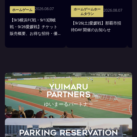
2026.08.07
ホームゲームホー
2026.08.07
ホームゲーム
ムタウン
【9/3横浜FC戦・9/13讃岐
※
【9/26(土)愛媛戦】那覇市招
戦・9/26愛媛戦】チケット
戦
待DAY 開催のお知らせ
販売概要、お得な招待・優
ス
待のお知らせ
7
ン
ト
YUIMARU
Partners
ゆいまーるパートナー
PARKING RESERVATION