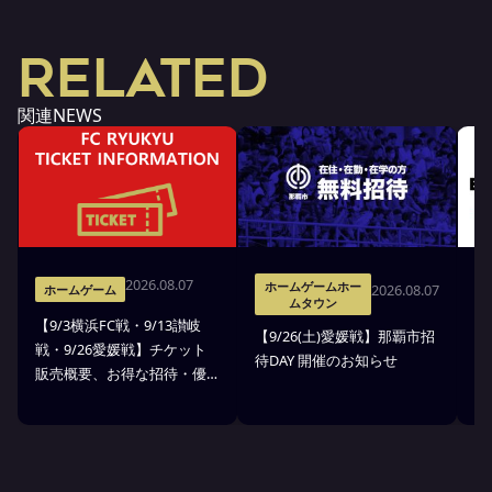
RELATED
関連NEWS
2026.08.07
ホームゲームホー
2026.08.07
ホームゲーム
ムタウン
【9/3横浜FC戦・9/13讃岐
※
【9/26(土)愛媛戦】那覇市招
戦・9/26愛媛戦】チケット
戦
待DAY 開催のお知らせ
販売概要、お得な招待・優
ス
待のお知らせ
7
ン
ト