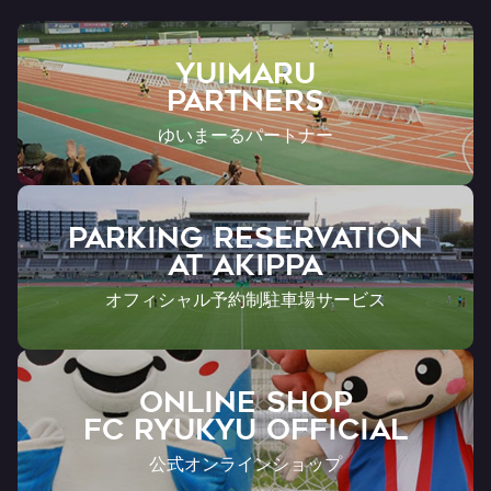
YUIMARU
Partners
ゆいまーるパートナー
PARKING RESERVATION
AT Akippa
オフィシャル予約制駐車場サービス
ONLINE SHOP
FC RYUKYU OFFICIAL
公式オンラインショップ