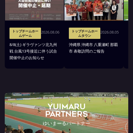
トップチームホー
トップチームホー
2026.08.06
2026.08.05
ムゲーム
ムタウン
タ
8/8(土) ギラヴァンツ北九州
沖縄県 沖縄市 八重瀬町 那覇
沖
戦 台風13号接近に伴う試合
市 表敬訪問のご報告
(
開催中止のお知らせ
戦
YUIMARU
Partners
ゆいまーるパートナー