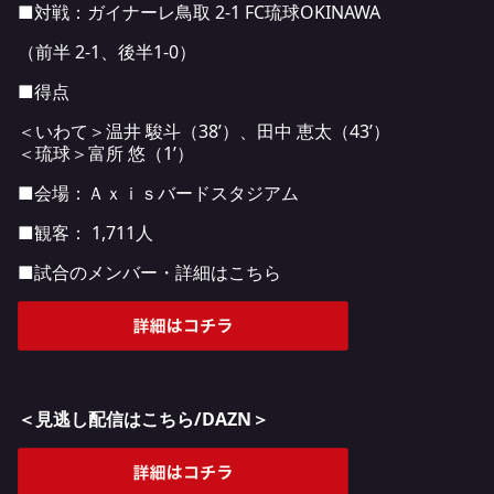
■対戦：ガイナーレ鳥取 2-1 FC琉球OKINAWA
（前半 2-1、後半1-0）
■得点
＜いわて＞温井 駿斗（38’）、田中 恵太（43’）
＜琉球＞富所 悠（1’）
■会場：Ａｘｉｓバードスタジアム
■観客： 1,711人
■試合のメンバー・詳細はこちら
＜見逃し配信はこちら/DAZN＞