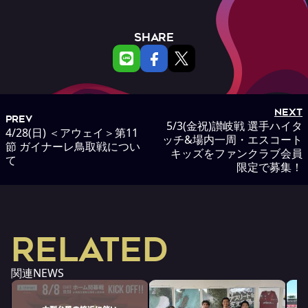
SHARE
NEXT
PREV
5/3(金祝)讃岐戦 選手ハイタ
4/28(日) ＜アウェイ＞第11
ッチ&場内一周・エスコート
節 ガイナーレ鳥取戦につい
キッズをファンクラブ会員
て
限定で募集！
RELATED
関連NEWS