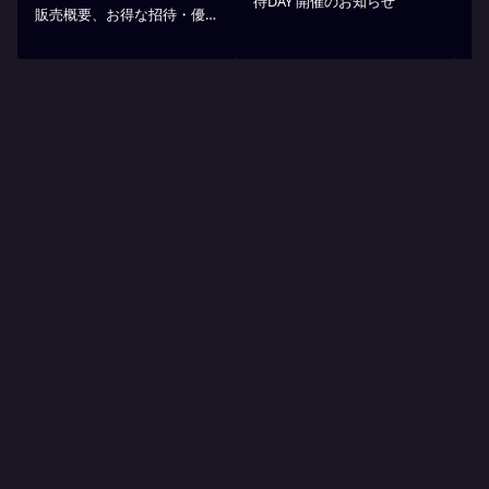
待DAY 開催のお知らせ
販売概要、お得な招待・優
ス
待のお知らせ
7
ン
ト
YUIMARU
Partners
ゆいまーるパートナー
PARKING RESERVATION
AT Akippa
オフィシャル予約制駐車場サービス