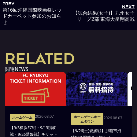
PREV
NEXT
第16回沖縄国際映画祭レッ
【試合結果(女子)】九州女子
ドカーペット参加のお知ら
リーグ2部 東海大星翔高戦
せ
RELATED
関連NEWS
2026.08.07
ホームゲームホー
2026.08.07
ホームゲーム
ムタウン
【9/3横浜FC戦・9/13讃岐
※
【9/26(土)愛媛戦】那覇市招
戦・9/26愛媛戦】チケット
戦