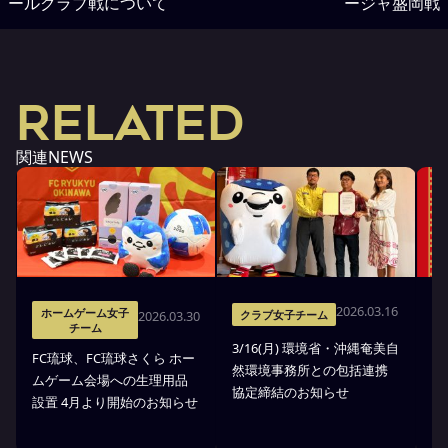
ールクラブ戦について
ージャ盛岡戦
RELATED
関連NEWS
2026.03.16
ホームゲーム女子
2026.03.30
クラブ女子チーム
チーム
3/16(月) 環境省・沖縄奄美自
琉
FC琉球、FC琉球さくら ホー
然環境事務所との包括連携
式
ムゲーム会場への生理用品
協定締結のお知らせ
琉
設置 4月より開始のお知らせ