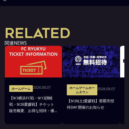
RELATED
関連NEWS
2026.08.07
ホームゲームホー
2026.08.07
ホームゲーム
ムタウン
【9/3横浜FC戦・9/13讃岐
※
【9/26(土)愛媛戦】那覇市招
戦・9/26愛媛戦】チケット
戦
待DAY 開催のお知らせ
販売概要、お得な招待・優
ス
待のお知らせ
7
ン