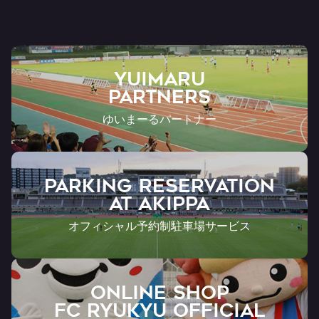
ト
YUIMARU
Partners
ゆいまーるパートナー
PARKING RESERVATION
AT Akippa
オフィシャル予約制駐車場サービス
ONLINE SHOP
FC RYUKYU OFFICIAL