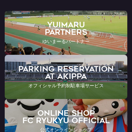
YUIMARU
Partners
ゆいまーるパートナー
PARKING RESERVATION
AT Akippa
オフィシャル予約制駐車場サービス
ONLINE SHOP
FC RYUKYU OFFICIAL
公式オンラインショップ