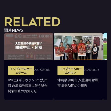
RELATED
関連NEWS
トップチームホー
トップチームホー
2026.08.06
2026.08.05
ムゲーム
ムタウン
タ
8/8(土) ギラヴァンツ北九州
沖縄県 沖縄市 八重瀬町 那覇
沖
戦 台風13号接近に伴う試合
市 表敬訪問のご報告
(
開催中止のお知らせ
戦