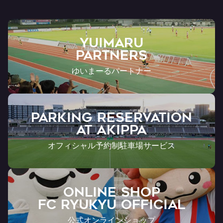
YUIMARU
Partners
ゆいまーるパートナー
PARKING RESERVATION
AT Akippa
オフィシャル予約制駐車場サービス
ONLINE SHOP
FC RYUKYU OFFICIAL
公式オンラインショップ