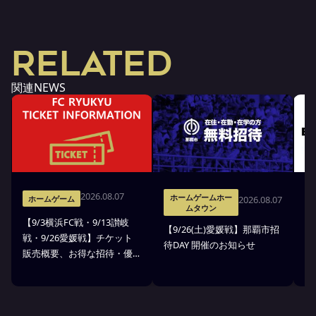
RELATED
関連NEWS
2026.08.07
ホームゲームホー
2026.08.07
ホームゲーム
ムタウン
【9/3横浜FC戦・9/13讃岐
※
【9/26(土)愛媛戦】那覇市招
戦・9/26愛媛戦】チケット
戦
待DAY 開催のお知らせ
販売概要、お得な招待・優
ス
待のお知らせ
7
ン
ト