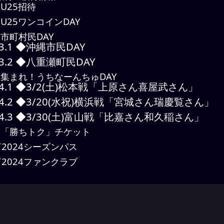
U25招待
U25ワンコインDAY
市町村民DAY
3.1
◆沖縄市民DAY
3.2
◆八重瀬町民DAY
集まれ！うちなーんちゅDAY
4.1
◆3/2(土)松本戦「上原さん喜屋武さん」
4.2
◆3/20(水祝)横浜戦「宮城さん瑞慶覧さん」
4.3
◆3/30(土)富山戦「比嘉さん和久稲さん」
「勝ちトク」チケット
2024シーズンパス
2024ファンクラブ