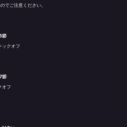
すのでご注意ください。
5節
0キックオフ
7節
クオフ