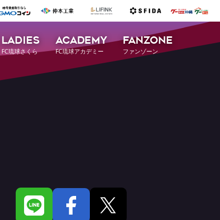
LADIES
ACADEMY
FANZONE
FC琉球さくら
FC琉球アカデミー
ファンゾーン