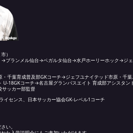
ま市）
ト→ブランメル仙台→ベガルタ仙台→水戸ホーリーホック→ジ
原・千葉育成普及部GKコーチ→ジェフユナイテッド市原・千
 U-18GKコーチ→名古屋グランパスエイト 育成部アシスタ
高校サッカー部監督
ライセンス、日本サッカー協会GK-レベル1コーチ
ださい。
兼ねた入学説明会にもご参加いただけます。