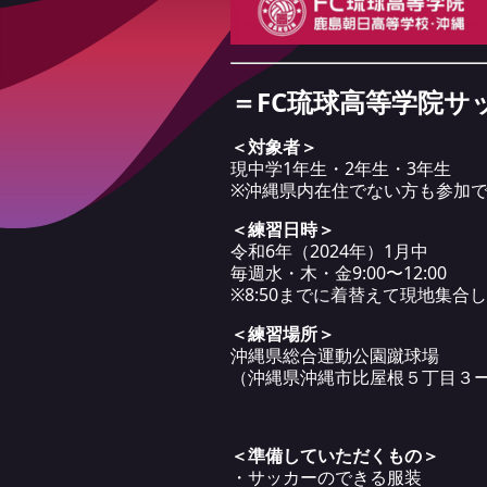
＝FC琉球高等学院サ
＜対象者＞
現中学1年生・2年生・3年生
※沖縄県内在住でない方も参加
＜練習日時＞
令和6年（2024年）1月中
毎週水・木・金9:00〜12:00
※8:50までに着替えて現地集合
＜練習場所＞
沖縄県総合運動公園蹴球場
（沖縄県沖縄市比屋根５丁目３
＜準備していただくもの＞
・サッカーのできる服装