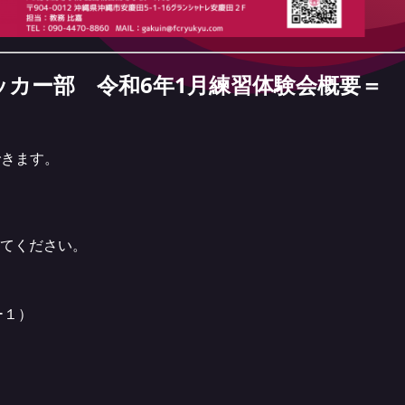
ッカー部 令和6年1月練習体験会概要＝
できます。
してください。
ー１）