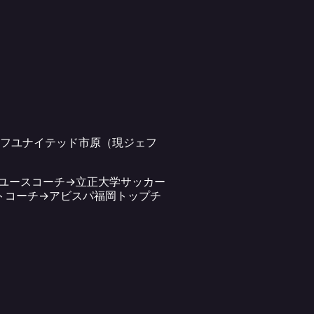
ェフユナイテッド市原（現ジェフ
葉ユースコーチ→立正大学サッカー
ントコーチ→アビスパ福岡トップチ