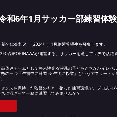
 令和6年1月サッカー部練習体
部では令和6年（2024年）1月練習希望生を募集します。
ブFC琉球OKINAWAが運営する、サッカーを通して世界で活
、高体連チームとして将来性光る沖縄の子どもたちがハイレベ
徴の一つ「午前中に練習 ⇒ 午後に授業」というアスリート
す。
ライセンスを保持した監督のもと、整った練習環境で、プロ志向
たちに混ざって一緒に練習してみませんか？