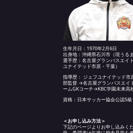
生年月日：1970年2月6日
出身地：沖縄県石川市（現うる
選手歴：名古屋グランパスエイ
ユナイテッド市原・千葉）
指導歴： ジェフユナイテッド市
部監督 →名古屋グランパスエイト
ームGKコーチ→KBC学園未来
資格：日本サッカー協会公認S級
＜お申し込み方法＞
下記のページよりお申し込みく
尚、希望者は午後に校舎見学を