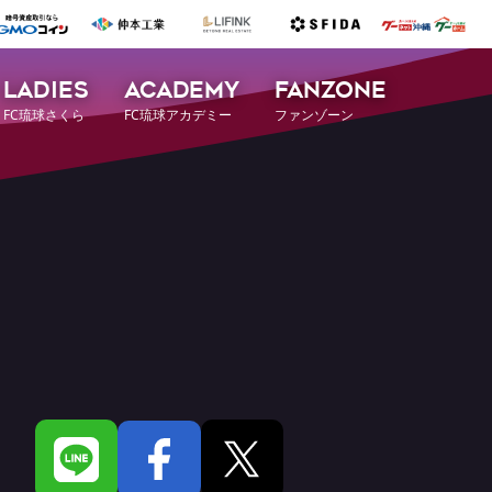
LADIES
ACADEMY
FANZONE
FC琉球さくら
FC琉球アカデミー
ファンゾーン