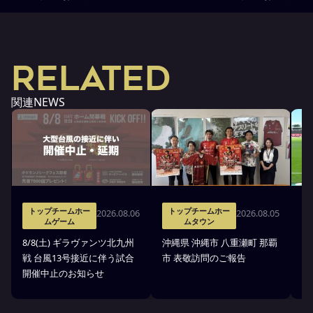
RELATED
関連NEWS
トップチームホー
トップチームホー
2026.08.06
2026.08.05
ムゲーム
ムタウン
タ
8/8(土) ギラヴァンツ北九州
沖縄県 沖縄市 八重瀬町 那覇
沖
戦 台風13号接近に伴う試合
市 表敬訪問のご報告
(
開催中止のお知らせ
戦