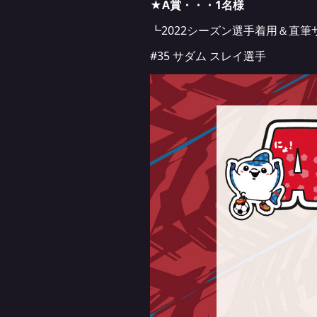
★A賞・・・1名様
┗2022シーズン選手着用＆直筆
#35 サダム スレイ選手