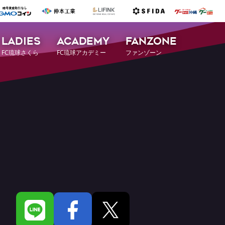
LADIES
ACADEMY
FANZONE
FC琉球さくら
FC琉球アカデミー
ファンゾーン