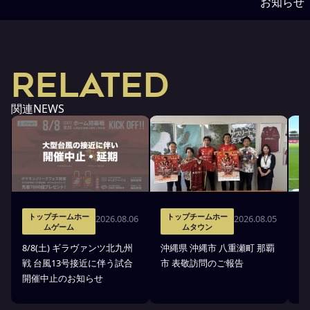
お知らせ
RELATED
関連NEWS
トップチームホー
トップチームホー
2026.08.06
2026.08.05
ムゲーム
ムタウン
タ
8/8(土) ギラヴァンツ北九州
沖縄県 沖縄市 八重瀬町 那覇
沖
戦 台風13号接近に伴う試合
市 表敬訪問のご報告
(
開催中止のお知らせ
戦