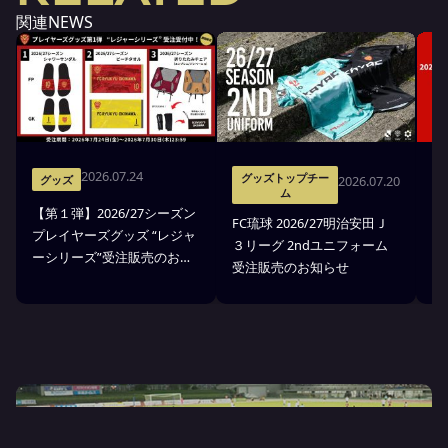
関連NEWS
2026.07.24
グッズトップチー
2026.07.20
グッズ
ム
【第１弾】2026/27シーズン
FC琉球 2026/27明治安田Ｊ
F
プレイヤーズグッズ “レジャ
３リーグ 2ndユニフォーム
３
ーシリーズ”受注販売のお知
受注販売のお知らせ
ア
らせ
YUIMARU