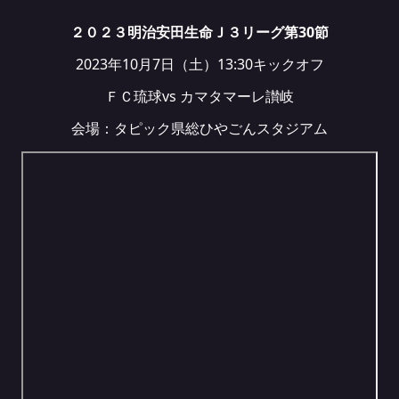
２０２３明治安田生命Ｊ３リーグ第30節
2023年10月7日（土）13:30キックオフ
ＦＣ琉球vs カマタマーレ讃岐
会場：タピック県総ひやごんスタジアム