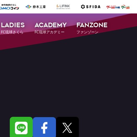
LADIES
ACADEMY
FANZONE
FC琉球さくら
FC琉球アカデミー
ファンゾーン