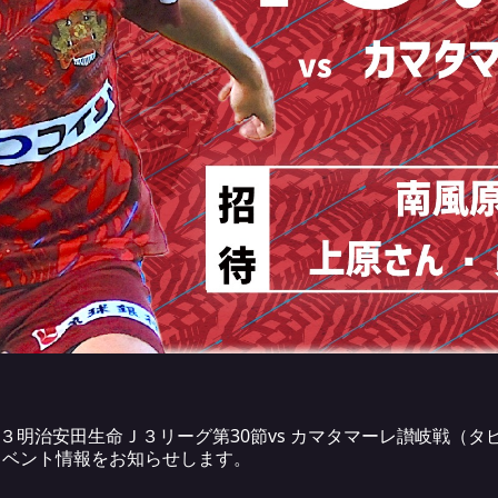
２３明治安田生命Ｊ３リーグ第30節vs カマタマーレ讃岐戦（
・イベント情報をお知らせします。