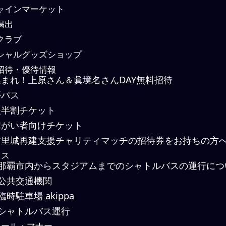
ャインマーケット
掲出
クラブ
シャルグッズショップ
招待・優待情報
まれ！上原さん＆眞境名さんDAY無料招待
パス
半割チケット
がい者向けチケット
里城再建支援チャリティマッチの招待券をお持ちの方
セス
那覇市内からスタジアムまでのシャトルバスの運行につ
公共交通機関
臨時駐車場 akippa
シャトルバス運行
ール・マナー