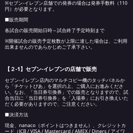
※セブン-イレブン店舗での発券の場合は発券手数料（110
円）が必要となります。
■販売期間
各試合の販売開始日時～試合終了予定時刻まで
※開催試合の販売予定枚数が上限に達した場合は、ご利用
出来ませんのであらかじめご了承下さい。
【２-1】セブン-イレブンの店舗で販売
セブン‐イレブン店内のマルチコピー機のタッチパネルか
ら「チケットぴあ」を選択の上、ご購入にお進みくださ
い。なお、「当日券引換券」での販売となりますので、試
合当日に「当日券引換券」を「入場券」にお引き換えいた
だく必要がありますので、ご注意ください。
■決済方法
現金、nanaco（ポイントはつきません）、クレジットカ
ード（JCB / VISA / Mastercard / AMEX / Diners / アイワ