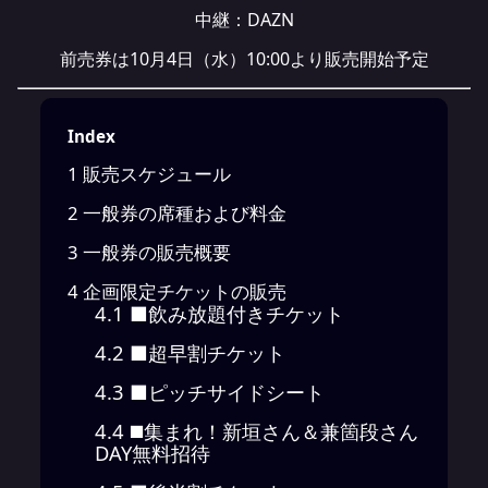
中継：
DAZN
前売券は10月4日（水）10:00より販売開始予定
Index
1
販売スケジュール
2
一般券の席種および料金
3
一般券の販売概要
4
企画限定チケットの販売
4.1
■飲み放題付きチケット
4.2
■超早割チケット
4.3
■ピッチサイドシート
4.4
◼️集まれ！新垣さん＆兼箇段さん
DAY無料招待