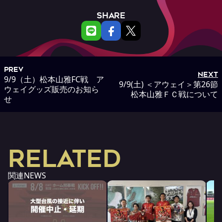
SHARE
PREV
NEXT
9/9（土）松本山雅FC戦 ア
9/9(土) ＜アウェイ＞第26節
ウェイグッズ販売のお知ら
松本山雅ＦＣ戦について
せ
RELATED
関連NEWS