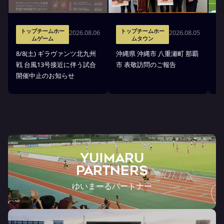
トップチームホー
トップチームホー
2026.08.06
2026.08.05
ムゲーム
ムタウン
タ
8/8(土) ギラヴァンツ北九州
沖縄県 沖縄市 八重瀬町 那覇
沖
戦 台風13号接近に伴う試合
市 表敬訪問のご報告
(
開催中止のお知らせ
戦
YUIMARU
Partners
ゆいまーるパートナー