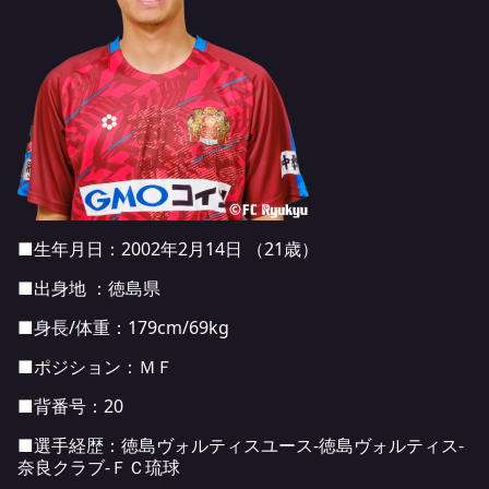
■生年月日：2002年2月14日 （21歳）
■出身地 ：徳島県
■身長/体重：179cm/69kg
■ポジション：ＭＦ
■背番号：20
■選手経歴：徳島ヴォルティスユース-徳島ヴォルティス-
奈良クラブ-ＦＣ琉球