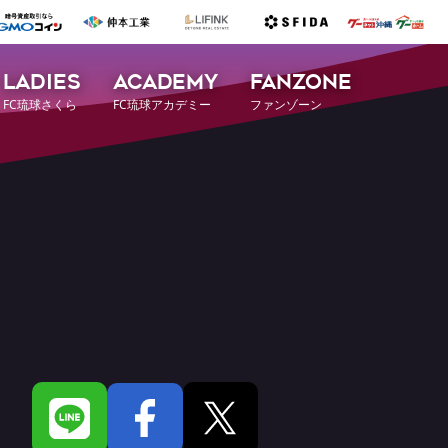
LADIES
ACADEMY
FANZONE
FC琉球さくら
FC琉球アカデミー
ファンゾーン