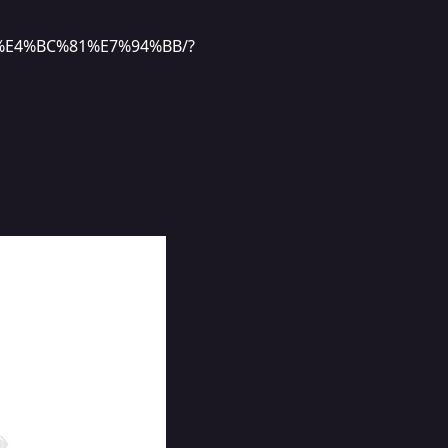
BD%E4%BC%81%E7%94%BB/?