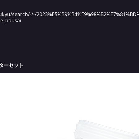
lub/ryukyu/search/-/-/2023%E5%B9%B4%E9%98%B2%E7%81%
ue_bousai
ーターセット