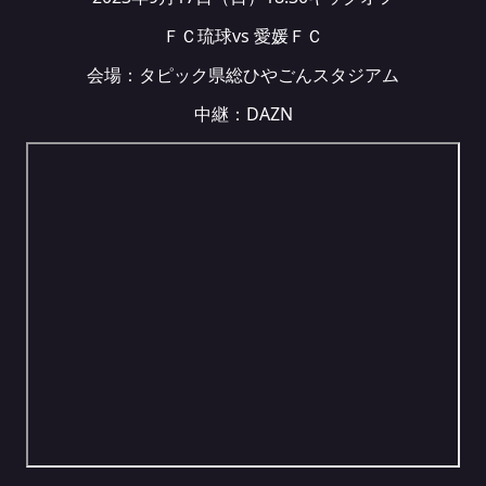
ＦＣ琉球vs 愛媛ＦＣ
会場：タピック県総ひやごんスタジアム
中継：
DAZN