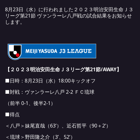
8月23日（水）に行われました２０２３明治安田生命Ｊ３
リーグ第21節 ヴァンラーレ八戸戦の試合結果をお知らせ
します。
【２０２３明治安田生命Ｊ３リーグ第21節/AWAY】
■日時：8月23日（水）18:00キックオフ
■対戦：ヴァンラーレ八戸 2-2 ＦＣ琉球
（前半 0-1、後半2-1）
■得点
＜八戸＞妹尾直哉（63’）、近石哲平（90＋2’）
＜琉球＞野田隆之介（3’、52’）