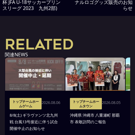
杯 JFA U-18サッカープリン
ナルロゴグッズ販売のお知
スリーグ 2023 九州2部)
らせ
RELATED
関連NEWS
トップチームホー
トップチームホー
2026.08.06
2026.08.05
ムゲーム
ムタウン
タ
8/8(土) ギラヴァンツ北九州
沖縄県 沖縄市 八重瀬町 那覇
沖
戦 台風13号接近に伴う試合
市 表敬訪問のご報告
(
開催中止のお知らせ
戦