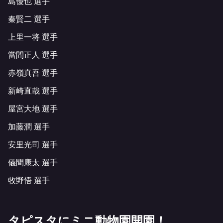
島優也 選手
秦賢二 選手
上里一将 選手
當間正人 選手
赤嶺真吾 選手
新崎直哉 選手
屋宮大地 選手
加藤潤 選手
安里光司 選手
儀間康太 選手
牧野悟 選手
タピスタにミニ動物園開園！