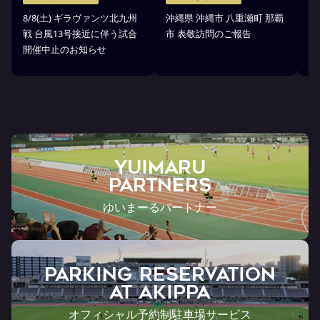
タ
8/8(土) ギラヴァンツ北九州
沖縄県 沖縄市 八重瀬町 那覇
沖
戦 台風13号接近に伴う試合
市 表敬訪問のご報告
(
開催中止のお知らせ
戦
YUIMARU
Partners
ゆいまーるパートナー
PARKING RESERVATION
AT Akippa
オフィシャル予約制駐車場サービス