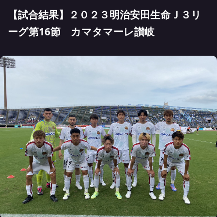
【試合結果】２０２３明治安田生命Ｊ３リ
ーグ第16節 カマタマーレ讃岐