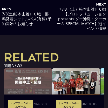
NEXT
７/８（土）松本山雅ＦＣ戦
PREV
7/8(土)松本山雅ＦＣ戦 那
【プロトソリューション
覇発着シャトルバス(有料) 予
presents グー沖縄・グーホ
約開始のお知らせ
ーム SPECIAL MATCH】冠イ
ベント情報
RELATED
関連NEWS
トップチームホー
トップチームホー
2026.08.06
2026.08.05
ムゲーム
ムタウン