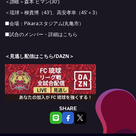
＜讃岐＞森本 ヒマン(30′)
＜琉球＞柳貴博（43′)、高安孝幸（45’＋3）
■会場：Pikaraスタジアム(丸亀市）
■試合のメンバー・詳細は
こちら
＜見逃し配信はこちら/DAZN＞
SHARE