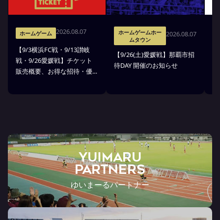
2026.08.07
ホームゲームホー
2026.08.07
ホームゲーム
ムタウン
【9/3横浜FC戦・9/13讃岐
※
【9/26(土)愛媛戦】那覇市招
戦・9/26愛媛戦】チケット
戦
待DAY 開催のお知らせ
販売概要、お得な招待・優
ス
待のお知らせ
7
ン
ト
YUIMARU
Partners
ゆいまーるパートナー