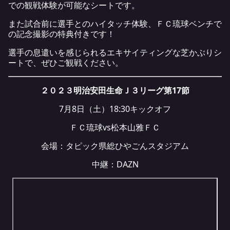
での観戦体験が可能なシートです。
また試合前に選手とのハイタッチ体験、ＦＣ琉球ベンチで
の記念撮影の特典付きです！
選手の息遣いを感じられるエキサイティングな芝かぶりシ
ートで、ぜひご観戦ください。
２０２３明治安田生命Ｊ３リーグ第17節
7月8日（土）18:30キックオフ
ＦＣ琉球vs松本山雅ＦＣ
会場：タピック県総ひやごんスタジアム
中継：
DAZN