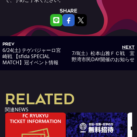
SHARE
PREV
NEXT
6/24(土) テゲバジャーロ宮
7/8(土）松本山雅ＦＣ戦 宜
崎戦 【sfida SPECIAL
野湾市民DAY開催のお知らせ
MATCH】冠イベント情報
RELATED
関連NEWS