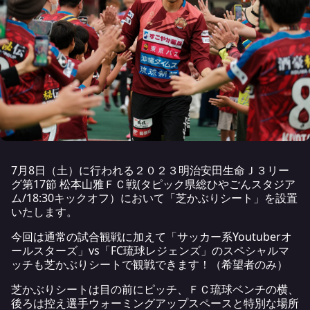
7月8日（土）に行われる２０２３明治安田生命Ｊ３リー
グ第17節 松本山雅ＦＣ戦(タピック県総ひやごんスタジア
ム/18:30キックオフ）において「芝かぶりシート」を設置
いたします。
今回は通常の試合観戦に加えて「サッカー系Youtuberオ
ールスターズ」vs「FC琉球レジェンズ」のスペシャルマ
ッチも芝かぶりシートで観戦できます！（希望者のみ）
芝かぶりシートは目の前にピッチ、ＦＣ琉球ベンチの横、
後ろは控え選手ウォーミングアップスペースと特別な場所