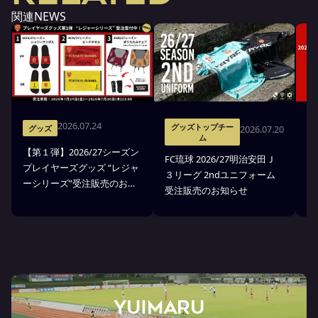
関連NEWS
2026.07.24
グッズトップチー
2026.07.20
グッズ
ム
【第１弾】2026/27シーズン
FC琉球 2026/27明治安田Ｊ
F
プレイヤーズグッズ “レジャ
３リーグ 2ndユニフォーム
３
ーシリーズ”受注販売のお知
受注販売のお知らせ
ア
らせ
YUIMARU