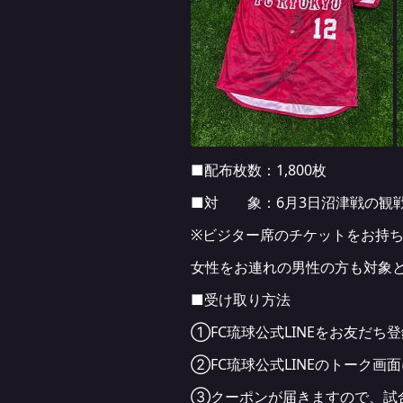
■配布枚数：1,800枚
■対 象：6月3日沼津戦の観
※ビジター席のチケットをお持
女性をお連れの男性の方も対象
■受け取り方法
①FC琉球公式LINEをお友だち
②FC琉球公式LINEのトーク
③クーポンが届きますので、試