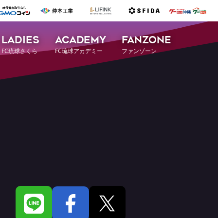
LADIES
ACADEMY
FANZONE
FC琉球さくら
FC琉球アカデミー
ファンゾーン