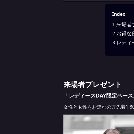
Index
1
来場者
2
お得な
3
レディ
来場者プレゼント
「レディースDAY限定ベー
女性と女性をお連れの方先着1,