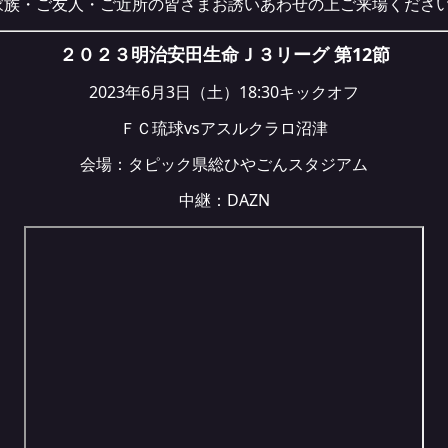
家族・ご友人・ご近所の皆さまお誘いあわせの上ご来場くださ
２０２３明治安田生命Ｊ３リーグ 第12節
2023年6月3日（土）18:30キックオフ
ＦＣ琉球vsアスルクラロ沼津
会場：タピック県総ひやごんスタジアム
中継：
DAZN