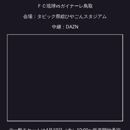
ＦＣ琉球vsガイナーレ鳥取
会場：タピック県総ひやごんスタジアム
中継：
DAZN
※一般チケットは4月19日（水）10:00〜販売開始予定