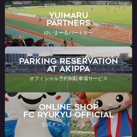
YUIMARU
Partners
ゆいまーるパートナー
PARKING RESERVATION
AT Akippa
オフィシャル予約制駐車場サービス
ONLINE SHOP
FC RYUKYU OFFICIAL
公式オンラインショップ