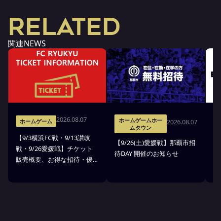
RELATED
関連NEWS
2026.08.07
ホームゲームホー
2026.08.07
ホームゲーム
ムタウン
【9/3横浜FC戦・9/13讃岐
※
【9/26(土)愛媛戦】那覇市招
戦・9/26愛媛戦】チケット
戦
待DAY 開催のお知らせ
販売概要、お得な招待・優
ス
待のお知らせ
7
ン
ト