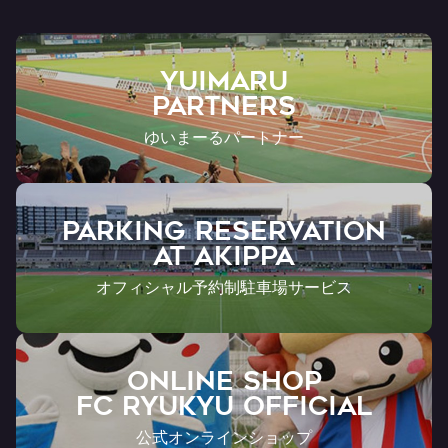
YUIMARU
Partners
ゆいまーるパートナー
PARKING RESERVATION
AT Akippa
オフィシャル予約制駐車場サービス
ONLINE SHOP
FC RYUKYU OFFICIAL
公式オンラインショップ