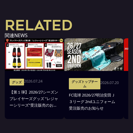
RELATED
関連NEWS
2026.07.24
グッズトップチー
2026.07.20
グッズ
ム
【第１弾】2026/27シーズン
FC琉球 2026/27明治安田Ｊ
F
プレイヤーズグッズ “レジャ
３リーグ 2ndユニフォーム
３
ーシリーズ”受注販売のお知
受注販売のお知らせ
ア
らせ