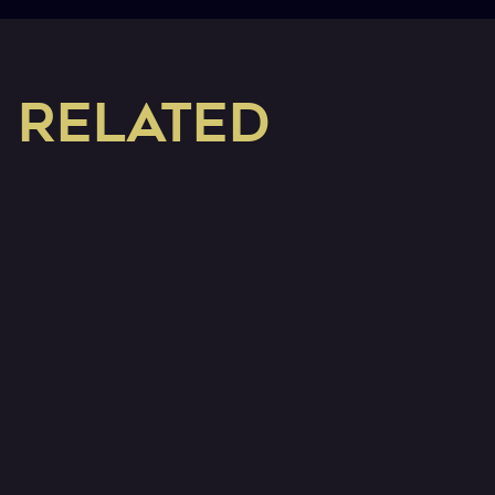
RELATED
関連NEWS
2026.07.27
イベントパートナ
2026.07.27
パートナー
ーホームタウン
2026/27シーズン オフィシャ
7
7/27(月)「住太郎ホーム
ルパートナー追加決定のお
業
presents FC琉球サッカー教
知らせ（7/27現在）
起
室 in 久米島」実施レポー
ト
ト！