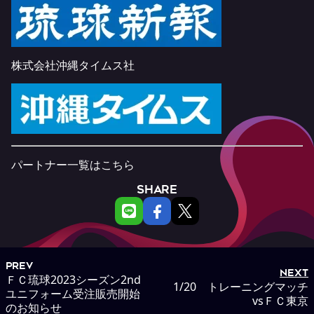
株式会社沖縄タイムス社
パートナー一覧は
こちら
SHARE
PREV
NEXT
ＦＣ琉球2023シーズン2nd
1/20 トレーニングマッチ
ユニフォーム受注販売開始
vsＦＣ東京
のお知らせ