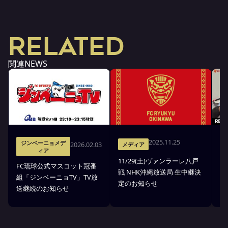
RELATED
関連NEWS
2025.11.25
ジンベーニョメデ
2026.02.03
メディア
ィア
11/29(土)ヴァンラーレ八戸
8
FC琉球公式マスコット冠番
戦 NHK沖縄放送局 生中継決
中
組「ジンベーニョTV」TV放
定のお知らせ
送継続のお知らせ