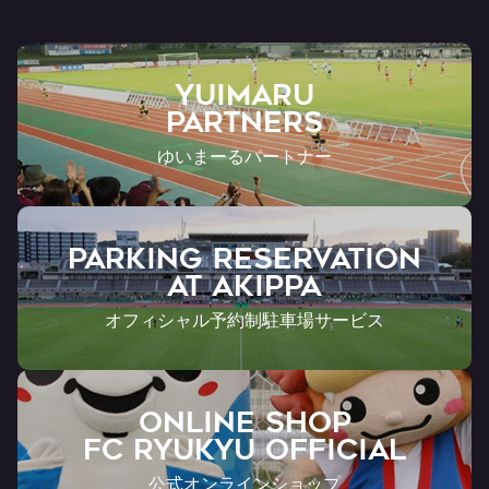
YUIMARU
Partners
ゆいまーるパートナー
PARKING RESERVATION
AT Akippa
オフィシャル予約制駐車場サービス
ONLINE SHOP
FC RYUKYU OFFICIAL
公式オンラインショップ