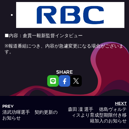
■内容：倉貫一毅新監督インタビュー
※報道番組につき、内容が急遽変更になる場合がございま
す。
SHARE
NEXT
PREV
森田 凜 選手 徳島ヴォルテ
清武功暉選手 契約更新の
ィスより育成型期限付き移
お知らせ
籍加入のお知らせ