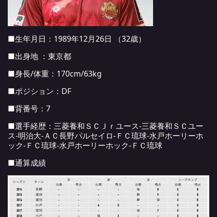
■生年月日：1989年12月26日 （32歳）
■出身地 ：東京都
■身長/体重：170cm/63kg
■ポジション：DF
■背番号：7
■選手経歴：三菱養和ＳＣＪｒユース-三菱養和ＳＣユー
ス-明治大-ＡＣ長野パルセイロ-ＦＣ琉球-水戸ホーリーホ
ック-ＦＣ琉球-水戸ホーリーホック-ＦＣ琉球
■通算成績