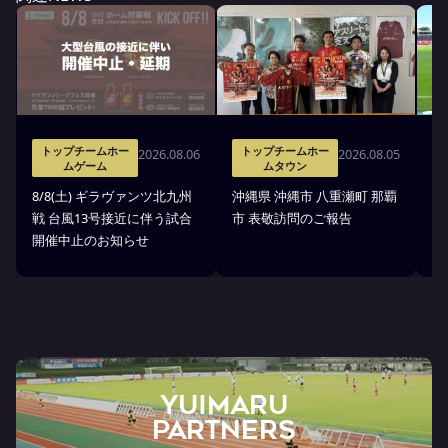
トップチームホー
トップチームホー
2026.08.06
2026.08.05
ムゲーム
ムタウン
タ
8/8(土) ギラヴァンツ北九州
沖縄県 沖縄市 八重瀬町 那覇
沖
戦 台風13号接近に伴う試合
市 表敬訪問のご報告
(
開催中止のお知らせ
戦
YUIMARU
Partners