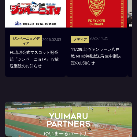
2025.11.25
ジンベーニョメデ
2026.02.03
メディア
ィア
11/29(土)ヴァンラーレ八戸
8
FC琉球公式マスコット冠番
戦 NHK沖縄放送局 生中継決
中
組「ジンベーニョTV」TV放
定のお知らせ
送継続のお知らせ
YUIMARU
Partners
ゆいまーるパートナー