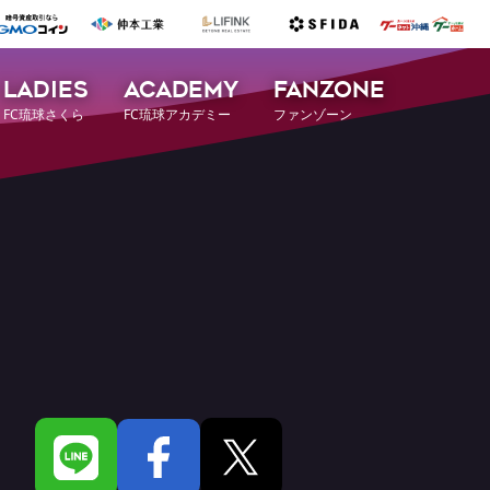
LADIES
ACADEMY
FANZONE
FC琉球さくら
FC琉球アカデミー
ファンゾーン