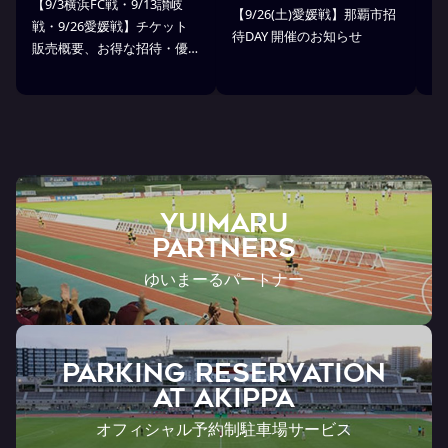
【9/3横浜FC戦・9/13讃岐
※
【9/26(土)愛媛戦】那覇市招
戦・9/26愛媛戦】チケット
戦
待DAY 開催のお知らせ
販売概要、お得な招待・優
ス
待のお知らせ
7
ン
ト
YUIMARU
Partners
ゆいまーるパートナー
PARKING RESERVATION
AT Akippa
オフィシャル予約制駐車場サービス