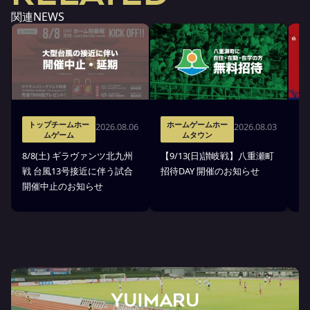
関連NEWS
トップチームホー
ホームゲームホー
2026.08.06
2026.08.03
ムゲーム
ムタウン
8
8/8(土) ギラヴァンツ北九州
【9/13(日)讃岐戦】八重瀬町
縁
戦 台風13号接近に伴う試合
招待DAY 開催のお知らせ
開催中止のお知らせ
YUIMARU