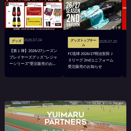
2026.07.24
グッズトップチー
2026.07.20
グッズ
ム
【第１弾】2026/27シーズン
FC琉球 2026/27明治安田Ｊ
F
プレイヤーズグッズ “レジャ
３リーグ 2ndユニフォーム
３
ーシリーズ”受注販売のお知
受注販売のお知らせ
ア
らせ
YUIMARU
Partners
ゆいまーるパートナー