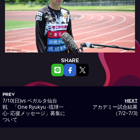
SHARE
PREV
7/10(日)vs ベガルタ仙台
NEXT
戦 「One Ryukyu -琉球一
アカデミー試合結果
心- 応援メッセージ」募集に
（7/2~7/3)
ついて