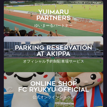
YUIMARU
Partners
ゆいまーるパートナー
PARKING RESERVATION
AT Akippa
オフィシャル予約制駐車場サービス
ONLINE SHOP
FC RYUKYU OFFICIAL
公式オンラインショップ