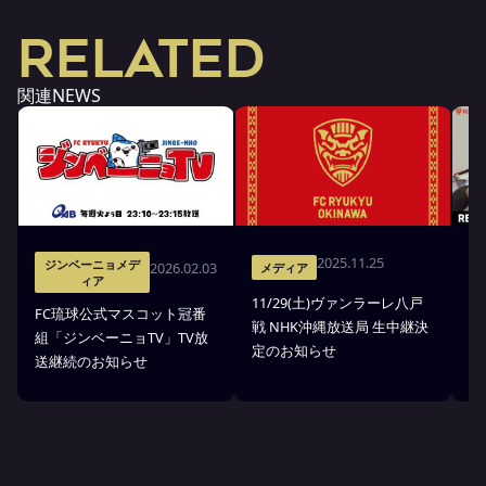
RELATED
関連NEWS
2025.11.25
ジンベーニョメデ
2026.02.03
メディア
ィア
11/29(土)ヴァンラーレ八戸
8
FC琉球公式マスコット冠番
戦 NHK沖縄放送局 生中継決
中
組「ジンベーニョTV」TV放
定のお知らせ
送継続のお知らせ