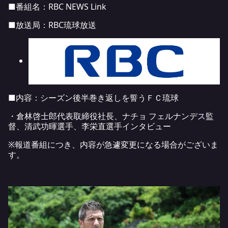
■番組名：
RBC NEWS Link
■放送局：RBC琉球放送
■内容：シーズン後半巻き返しを誓うＦＣ琉球
・倉林啓士郎代表取締役社長、ナチョ フェルナンデス監
督、清武功暉選手、李栄直選手インタビュー
※報道番組につき、内容が急遽変更になる場合がございま
す。