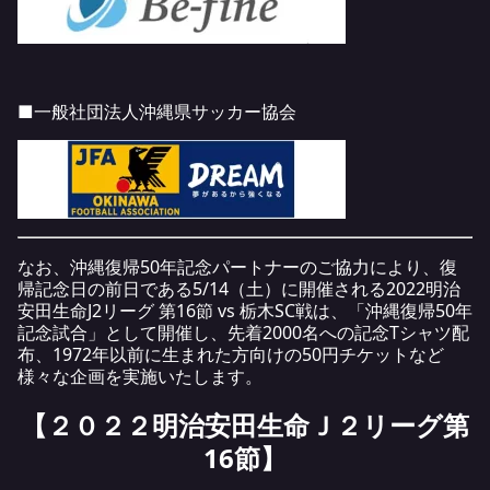
■一般社団法人沖縄県サッカー協会
なお、沖縄復帰
50
年記念パートナーのご協力により、復
帰記念日の前日である
5/14
（土）に開催される
2022
明治
安田生命
J2
リーグ 第
16
節
vs
栃木
SC
戦は、「沖縄復帰
50
年
記念試合」として開催し、先着
2000
名への記念
T
シャツ配
布、
1972
年以前に生まれた方向けの
50
円チケットなど
様々な企画を実施いたします。
【２０２２明治安田生命Ｊ２リーグ第
16節】