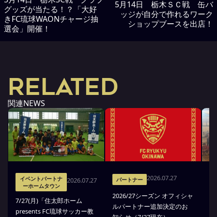
5月14日 栃木ＳＣ戦 缶バ
グッズが当たる！？「大好
ッジが自分で作れるワーク
きFC琉球WAONチャージ抽
ショップブースを出店！
選会」開催！
RELATED
関連NEWS
2026.07.27
イベントパートナ
2026.07.27
パートナー
ーホームタウン
2026/27シーズン オフィシャ
7
7/27(月)「住太郎ホーム
ルパートナー追加決定のお
業
presents FC琉球サッカー教
知らせ（7/27現在）
起