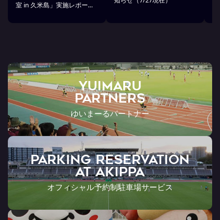
室 in 久米島」実施レポー
ト
ト！
YUIMARU
Partners
ゆいまーるパートナー
PARKING RESERVATION
AT Akippa
オフィシャル予約制駐車場サービス