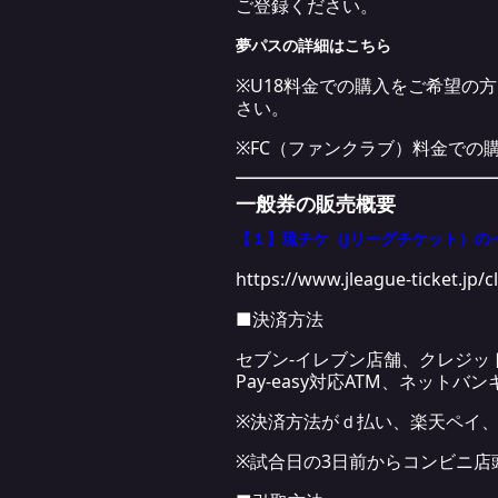
ご登録ください。
夢パスの詳細は
こちら
※U18料金での購入をご希望の方
さい。
※FC（ファンクラブ）料金での
一般券の販売概要
【１】琉チケ（Jリーグチケット）の
https://www.jleague-ticket.jp/c
■決済方法
セブン-イレブン店舗、クレジッ
Pay-easy対応ATM、ネット
※決済方法がｄ払い、楽天ペイ、
※試合日の3日前からコンビニ店