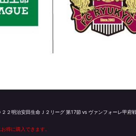
２２明治安田生命Ｊ２リーグ 第17節 vs ヴァンフォーレ甲府戦】
。
れお得に購入できます。