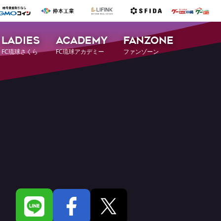
LADIES
ACADEMY
FANZONE
FC琉球さくら
FC琉球アカデミー
ファンゾーン