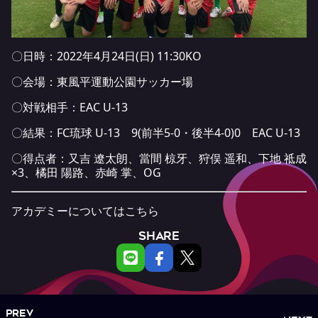
〇日時：2022年4月24日(日) 11:30KO
〇会場：東風平運動公園サッカー場
〇対戦相手：EAC U-13
〇結果：FC琉球 U-13 9(前半5-0・後半4-0)0 EAC U-13
〇得点者：又吉 遼太朗、當間 椋牙、狩俣 遥和、下地 祗成
×3、橘田 陽路、赤崎 掌、OG
アカデミーについては
こちら
SHARE
PREV