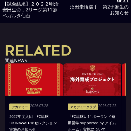
NEXT
【試合結果】２０２２明治
沼田圭悟選手 第2子誕生の
安田生命Ｊ2リーグ第11節
お知らせ
ベガルタ仙台
RELATED
関連NEWS
2026.07.28
2026.07.23
アカデミー
アカデミークラブ
2027年度入団 FC琉球
「FC琉球U-14 ポーランド短
高
OKINAWAU-18セレクション
期留学 supported by アイム
プ
実施のお知らせ
ホーム」実施について
部