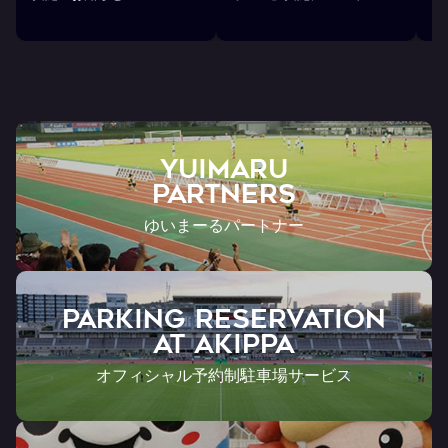
ら
YUIMARU
Partners
ゆいまーるパートナー
PARKING RESERVATION
AT Akippa
オフィシャル予約制駐車場サービス