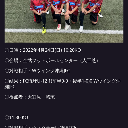
〇日時：2022年4月24日(日) 10:20KO
〇会場：金武フットボールセンター（人工芝）
〇対戦相手：Wウイング沖縄JFC
〇結果：FC琉球U-12 1(前半0-0・後半1-0)0 Wウイング沖
縄JFC
〇得点者：大宜見 悠琉
〇11:30 KO
〇対戦相手：ヴィクサーレ沖縄FCJr