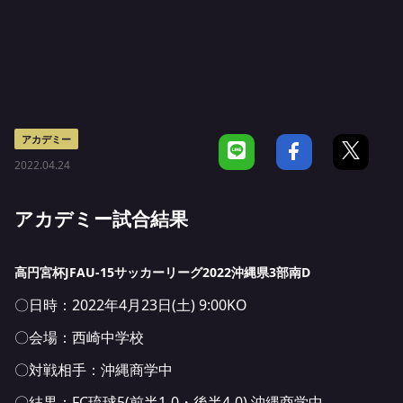
アカデミー
2022.04.24
アカデミー試合結果
高円宮杯JFAU-15サッカーリーグ2022沖縄県3部南D
〇日時：2022年4月23日(土) 9:00KO
〇会場：西崎中学校
〇対戦相手：沖縄商学中
〇結果：FC琉球5(前半1-0・後半4-0) 沖縄商学中