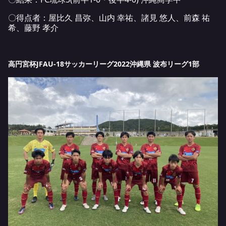
〇得点者：屋比久 昌弥、山内 幸祐、諸見 悠人、前森 祐
希、藤野 孝介
高円宮杯JFAU-18サッカーリーグ2022沖縄県 波布リーグ1部