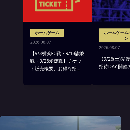
ホームゲーム
ホームゲーム
ン
2026.08.07
2026.08.07
【9/3横浜FC戦・9/13讃岐
【9/26(土)
戦・9/26愛媛戦】チケッ
招待DAY 開
ト販売概要、お得な招
待・優待のお知らせ