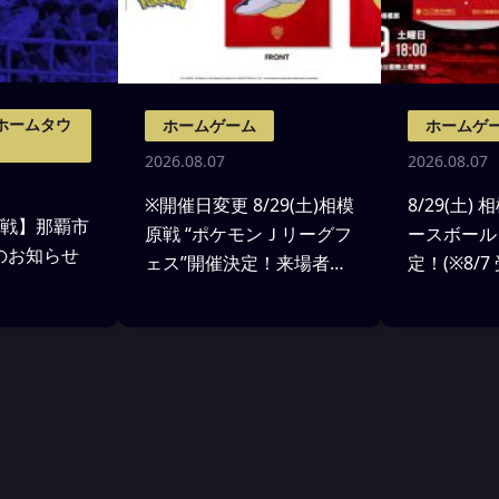
ホームタウ
ホームゲーム
ホームゲ
2026.08.07
2026.08.07
※開催日変更 8/29(土)相模
8/29(土)
愛媛戦】那覇市
原戦 “ポケモンＪリーグフ
ースボール
催のお知らせ
ェス”開催決定！来場者先
定！(※8/
着7000名様にEVO
追記)
BAG(ポケモンのエコバッ
グ)をプレゼント