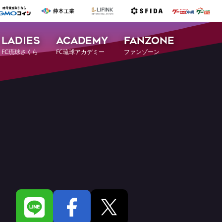
LADIES
ACADEMY
FANZONE
FC琉球さくら
FC琉球アカデミー
ファンゾーン