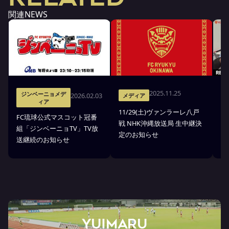
関連NEWS
2025.11.25
ジンベーニョメデ
2026.02.03
メディア
ィア
11/29(土)ヴァンラーレ八戸
8
FC琉球公式マスコット冠番
戦 NHK沖縄放送局 生中継決
中
組「ジンベーニョTV」TV放
定のお知らせ
送継続のお知らせ
YUIMARU