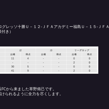
ログレッソ十勝Ｕ－１２-ＪＦＡアカデミー福島Ｕ－１５-ＪＦＡ
限付き）
浜FCから来ました草野侑己です。
届けられるように全力を尽くします。