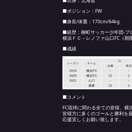
■出身：北海道
■ポジション：FW
■身長/体重：170cm/64kg
■経歴：柳町サッカー少年団-プ
横浜ＦＣ－レノファ山口FC（期
■成績
■コメント
FC琉球に関わる全ての皆様、横
皆様方に多くのゴールと勝利を
応援宜しくお願い致します。