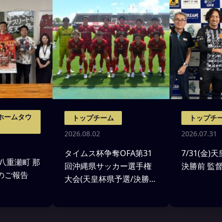
ホームタウ
トップチーム
トップチ
2026.08.02
2026.07.31
タイムス杯争奪OFA第31
7/31(金
 八重瀬町 那
回沖縄県サッカー選手権
決勝前 監
のご報告
大会(天皇杯県予選/決勝)
沖縄SV戦 試合結果