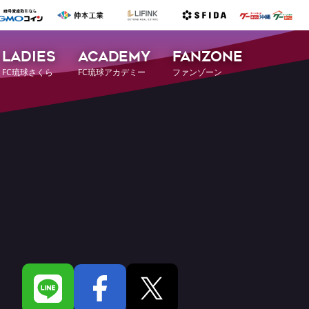
LADIES
ACADEMY
FANZONE
FC琉球さくら
FC琉球アカデミー
ファンゾーン