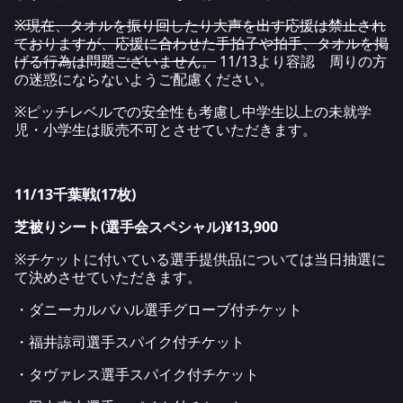
※現在、タオルを振り回したり大声を出す応援は禁止され
ておりますが、応援に合わせた手拍子や拍手、タオルを掲
げる行為は問題ございません。
11/13より容認 周りの方
の迷惑にならないようご配慮ください。
※ピッチレベルでの安全性も考慮し中学生以上の未就学
児・小学生は販売不可とさせていただきます。
11/13
千葉戦
(17
枚
)
芝被りシート
(
選手会スペシャル
)
¥13,900
※チケットに付いている選手提供品については当日抽選に
て決めさせていただきます。
・ダニーカルバハル選手グローブ付チケット
・福井諒司選手スパイク付チケット
・タヴァレス選手スパイク付チケット