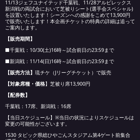
11/13ジェフユナイテッド千葉戦、11/28アルビレックス
新潟戦の両試合において芝被りシート(選手会スペシャル)
を設置いたします！シーズンへの感謝をこめて13,900円
で販売いたします！本企画チケットの特典の詳細は追って
ご案内します。
【
販売期間
】
■千葉戦：10/30(土)16時～試合前日の23:59まで
■新潟戦：11/14(日)16時～試合前日の23:59まで
【
販売方法
】
琉チケ（Jリーグチケット）で販売
【
対象席種・価格
】芝被り席13,900円
【
配券数
】
千葉戦：17席、新潟戦：16席
【当日スケジュール】※当日の状況によりスケジュールは
変更の可能性がございます。
1530 タピック県総ひやごんスタジアム第4ゲート前集合