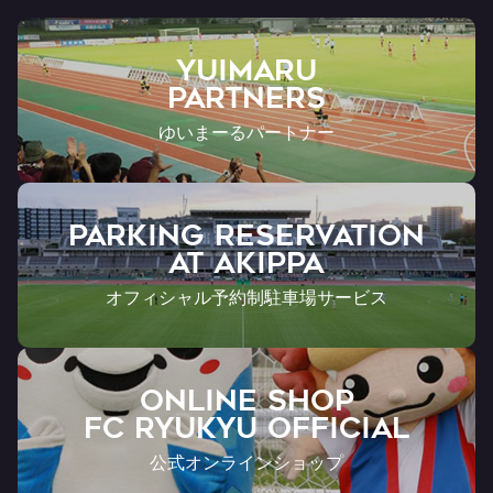
YUIMARU
Partners
ゆいまーるパートナー
PARKING RESERVATION
AT Akippa
オフィシャル予約制駐車場サービス
ONLINE SHOP
FC RYUKYU OFFICIAL
公式オンラインショップ