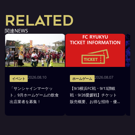
RELATED
関連NEWS
2026.08.10
2026.08.07
イベント
ホームゲーム
「サンシャインマーケッ
【9/3横浜FC戦・9/13讃岐
【
ト」9月ホームゲームの飲食
戦・9/26愛媛戦】チケット
待
出店業者を募集！
販売概要、お得な招待・優
待のお知らせ