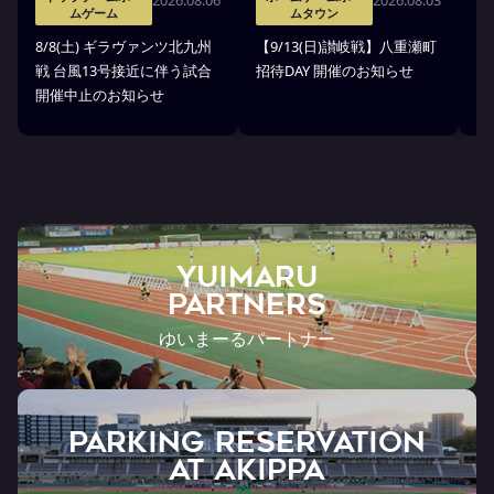
ムゲーム
ムタウン
8
8/8(土) ギラヴァンツ北九州
【9/13(日)讃岐戦】八重瀬町
縁
戦 台風13号接近に伴う試合
招待DAY 開催のお知らせ
開催中止のお知らせ
YUIMARU
Partners
ゆいまーるパートナー
PARKING RESERVATION
AT Akippa