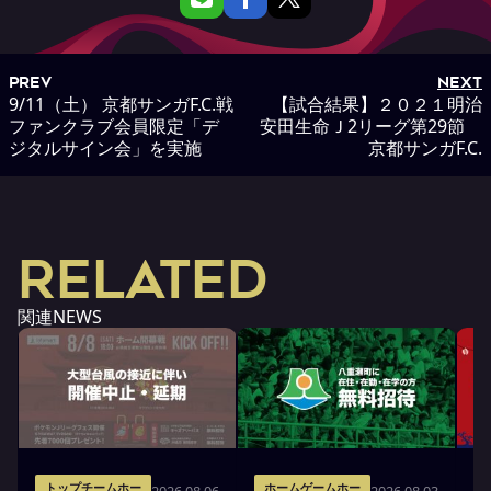
PREV
NEXT
9/11（土） 京都サンガF.C.戦
【試合結果】２０２１明治
ファンクラブ会員限定「デ
安田生命Ｊ2リーグ第29節
ジタルサイン会」を実施
京都サンガF.C.
RELATED
関連NEWS
トップチームホー
ホームゲームホー
2026.08.06
2026.08.03