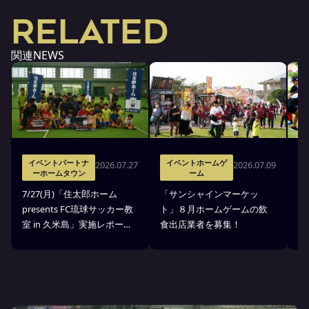
RELATED
関連NEWS
イベントパートナ
イベントホームゲ
2026.07.27
2026.07.09
ーホームタウン
ーム
7
7/27(月)「住太郎ホーム
「サンシャインマーケッ
p
presents FC琉球サッカー教
ト」８月ホームゲームの飲
室
室 in 久米島」実施レポー
食出店業者を募集！
せ
ト！