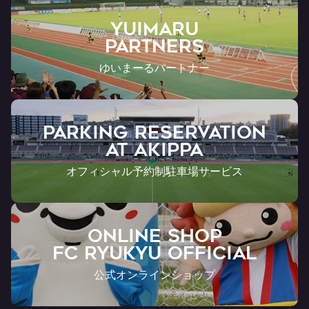
YUIMARU
Partners
ゆいまーるパートナー
PARKING RESERVATION
AT Akippa
オフィシャル予約制駐車場サービス
ONLINE SHOP
FC RYUKYU OFFICIAL
公式オンラインショップ