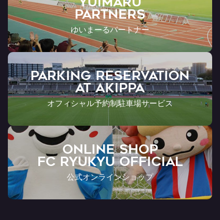
YUIMARU
Partners
ゆいまーるパートナー
PARKING RESERVATION
AT Akippa
オフィシャル予約制駐車場サービス
ONLINE SHOP
FC RYUKYU OFFICIAL
公式オンラインショップ