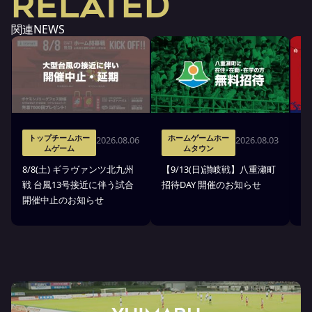
RELATED
関連NEWS
トップチームホー
ホームゲームホー
2026.08.06
2026.08.03
ムゲーム
ムタウン
8
8/8(土) ギラヴァンツ北九州
【9/13(日)讃岐戦】八重瀬町
縁
戦 台風13号接近に伴う試合
招待DAY 開催のお知らせ
開催中止のお知らせ