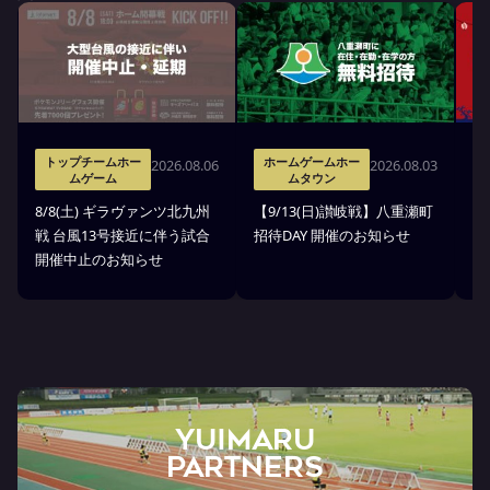
トップチームホー
ホームゲームホー
2026.08.06
2026.08.03
ムゲーム
ムタウン
8
8/8(土) ギラヴァンツ北九州
【9/13(日)讃岐戦】八重瀬町
縁
戦 台風13号接近に伴う試合
招待DAY 開催のお知らせ
開催中止のお知らせ
YUIMARU
Partners