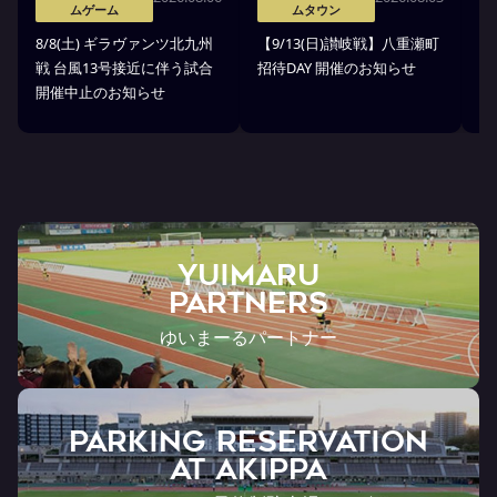
ムゲーム
ムタウン
8
8/8(土) ギラヴァンツ北九州
【9/13(日)讃岐戦】八重瀬町
縁
戦 台風13号接近に伴う試合
招待DAY 開催のお知らせ
開催中止のお知らせ
YUIMARU
Partners
ゆいまーるパートナー
PARKING RESERVATION
AT Akippa