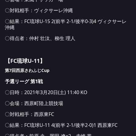
〇対戦相手：ヴィクサーレ沖縄
〇結果：FC琉球U-15 2(前半 2-1/後半0-3)4 ヴィクサーレ
沖縄
〇得点者：仲村 壮汰、柳生 理人
【FC琉球U-11】
第7回西原さわふじCup
予選リーグ 第1戦
〇日時：2021年3月20日(土) 11:40 KO
〇会場：西原町陸上競技場
〇対戦相手：西原東FC
〇結果：FC琉球U-11 4(前半 2-1/後半2-0)1 西原東FC
〇得点者：前原 央、岡田 遼×2、赤崎 掌