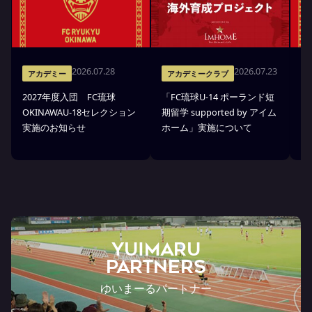
2026.07.28
2026.07.23
アカデミー
アカデミークラブ
2027年度入団 FC琉球
「FC琉球U-14 ポーランド短
高
OKINAWAU-18セレクション
期留学 supported by アイム
プ
実施のお知らせ
ホーム」実施について
部
ら
YUIMARU
Partners
ゆいまーるパートナー